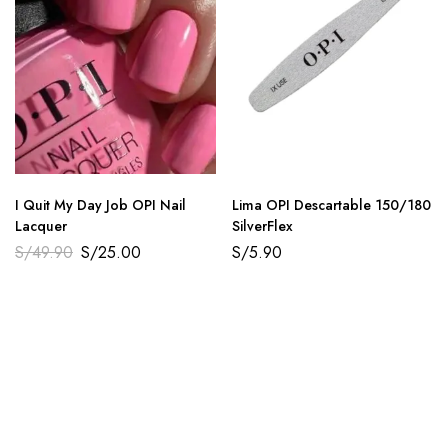
I Quit My Day Job OPI Nail
Lima OPI Descartable 150/180
Lacquer
SilverFlex
S/
49.90
S/
25.00
S/
5.90