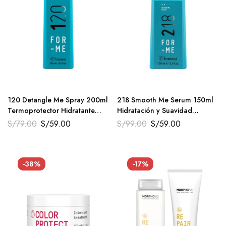
120 Detangle Me Spray 200ml
218 Smooth Me Serum 150ml
Termoprotector Hidratante
Hidratación y Suavidad
For-Me Framesi
Framesi
S/
79.00
S/
59.00
S/
99.00
S/
59.00
-38%
-17%