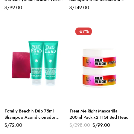
Bed Head
TIGI Bed Head
S/
99.00
S/
149.00
-67%
Totally Beachin Dúo 75ml
Treat Me Right Mascarilla
Shampoo Acondicionador
200ml Pack x2 TIGI Bed Head
TIGI Bed Head
S/
72.00
S/
298.00
S/
99.00