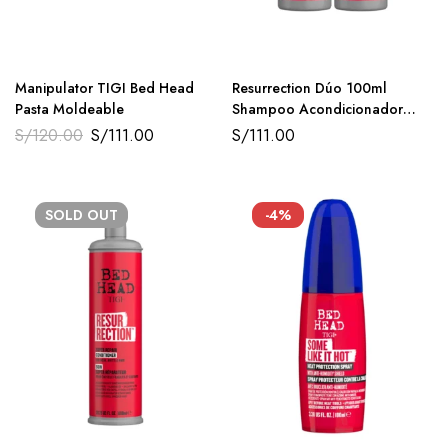
Manipulator TIGI Bed Head
Resurrection Dúo 100ml
Pasta Moldeable
Shampoo Acondicionador
Travel Size TIGI
S/
120.00
S/
111.00
S/
111.00
SOLD
OUT
-4%