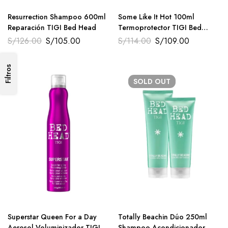
Resurrection Shampoo 600ml
Some Like It Hot 100ml
Reparación TIGI Bed Head
Termoprotector TIGI Bed
Head
S/
126.00
S/
105.00
S/
114.00
S/
109.00
Filtros
SOLD
OUT
Superstar Queen For a Day
Totally Beachin Dúo 250ml
Aerosol Voluminizador TIGI
Shampoo Acondicionador