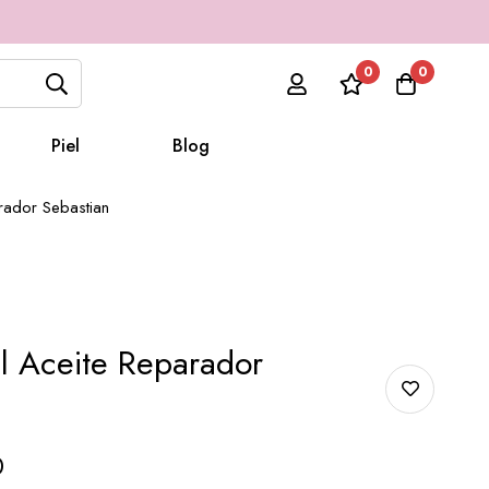
0
0
Piel
Blog
rador Sebastian
l Aceite Reparador
0