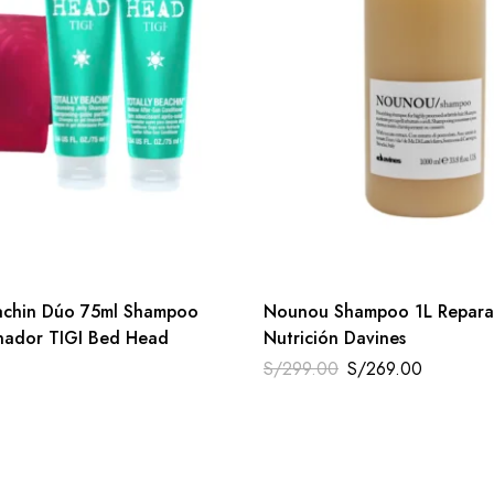
eachin Dúo 75ml Shampoo
Nounou Shampoo 1L Repara
nador TIGI Bed Head
Nutrición Davines
S/
299.00
S/
269.00