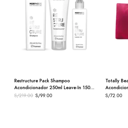
Restructure Pack Shampoo
Totally B
Acondicionador 250ml Leave-In 150ml
Acondicio
Daño Severo Morphosis Framesi
S/
219.00
S/
99.00
S/
72.00