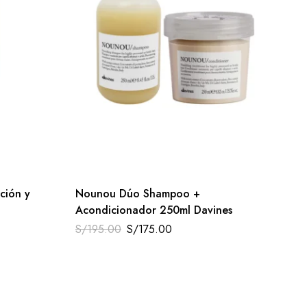
ción y
Nounou Dúo Shampoo +
Acondicionador 250ml Davines
S/
195.00
S/
175.00