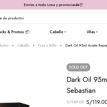
Envíos a todo Lima y provincias🛵📦
acks & Promos 📦
Cabello
Uñas
uctos
Cabello
Frizz y Brillo
Dark Oil 95ml Aceite Repa
SOLD
OUT
Dark Oil 95m
Sebastian
S/
119.0
S/
149.00