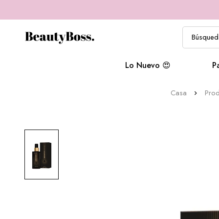
Lo Nuevo 😍
P
Casa
Prod