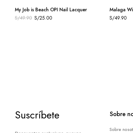
My Job is Beach OPI Nail Lacquer
Malaga Wi
S/
49.90
S/
25.00
S/
49.90
Suscríbete
Sobre no
Sobre nosot