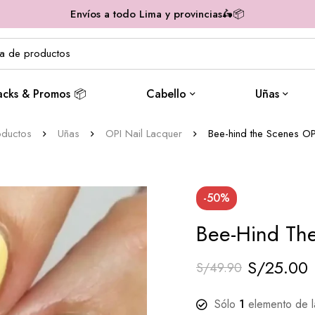
Envíos a todo Lima y provincias🛵📦
acks & Promos 📦
Cabello
Uñas
oductos
Uñas
OPI Nail Lacquer
Bee-hind the Scenes OP
-50%
Bee-Hind The
S/
25.00
S/
49.90
Sólo
1
elemento de la