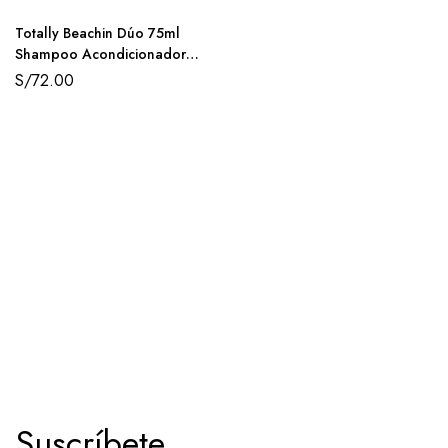
Totally Beachin Dúo 75ml
Shampoo Acondicionador
TIGI Bed Head
S/
72.00
Suscríbete