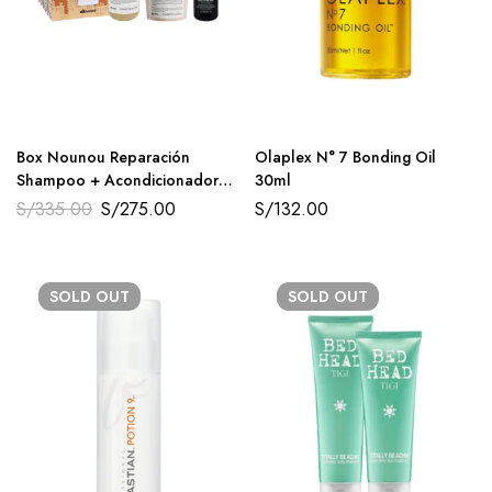
Box Nounou Reparación
Olaplex N° 7 Bonding Oil
Shampoo + Acondicionador
30ml
250ml + All in One Milk 135ml
S/
335.00
S/
275.00
S/
132.00
Davines
SOLD
OUT
SOLD
OUT