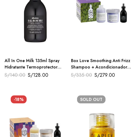
All In One Milk 135ml Spray
Box Love Smoothing Anti Frizz
Hidratante Termoprotector
Shampoo + Acondicionador
Davines
250ml + All in one Milk 135ml
S/
140.00
S/
128.00
S/
335.00
S/
279.00
Davines
-18%
SOLD
OUT