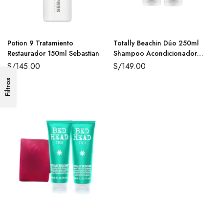
Potion 9 Tratamiento
Totally Beachin Dúo 250ml
Restaurador 150ml Sebastian
Shampoo Acondicionador
TIGI Bed Head
S/
145.00
S/
149.00
Filtros